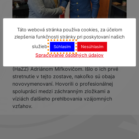
Táto webová stránka používa cookies, za účelom
zlepšenia funkčnosti stránky pri poskytovaní našich
Riaditeľ Operačného strediska záchrannej
služieb
zdravotnej služby Slovenskej republiky (OS ZZS
Súhlasím
Nesúhlasím
SR) MUDr. Osama Al–Khaldi sa stretol s
Spracovanie osobných údajov
prezidentom Hasičského a záchranného zboru
(HaZZ) Adriánom Mifkovičom. Išlo o ich prvé
stretnutie v tejto zostave, nakoľko sú obaja
novovymenovaní. Hovorili o profesionálnej
spolupráci medzi záchranným zložkami a
víziách ďalšieho prehlbovania vzájomných
vzťahov.