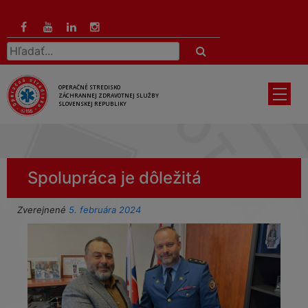
Preskočiť
na
hlavný
Hľadať:
obsah
OPERAČNÉ STREDISKO
ZÁCHRANNEJ ZDRAVOTNEJ SLUŽBY
SLOVENSKEJ REPUBLIKY
Spolupráca je dôležitá
Zverejnené
5. februára 2024