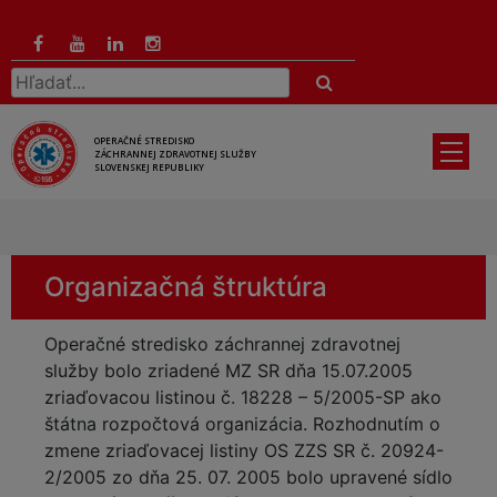
Preskočiť
na
hlavný
Hľadať:
obsah
OPERAČNÉ STREDISKO
ZÁCHRANNEJ ZDRAVOTNEJ SLUŽBY
SLOVENSKEJ REPUBLIKY
Organizačná štruktúra
Operačné stredisko záchrannej zdravotnej
služby bolo zriadené MZ SR dňa 15.07.2005
zriaďovacou listinou č. 18228 – 5/2005-SP ako
štátna rozpočtová organizácia. Rozhodnutím o
zmene zriaďovacej listiny OS ZZS SR č. 20924-
2/2005 zo dňa 25. 07. 2005 bolo upravené sídlo