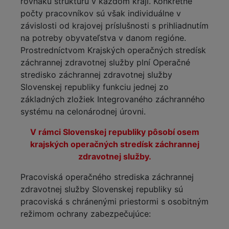
rovnakú štruktúru v každom kraji. Konkrétne
počty pracovníkov sú však individuálne v
závislosti od krajovej príslušnosti s prihliadnutím
na potreby obyvateľstva v danom regióne.
Prostredníctvom Krajských operačných stredísk
záchrannej zdravotnej služby plní Operačné
stredisko záchrannej zdravotnej služby
Slovenskej republiky funkciu jednej zo
základných zložiek Integrovaného záchranného
systému na celonárodnej úrovni.
V rámci Slovenskej republiky pôsobí osem
krajských operačných stredísk záchrannej
zdravotnej služby.
Pracoviská operačného strediska záchrannej
zdravotnej služby Slovenskej republiky sú
pracoviská s chránenými priestormi s osobitným
režimom ochrany zabezpečujúce: