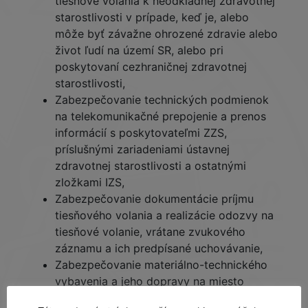
tiesňové volania k neodkladnej zdravotnej
starostlivosti v prípade, keď je, alebo
môže byť závažne ohrozené zdravie alebo
život ľudí na území SR, alebo pri
poskytovaní cezhraničnej zdravotnej
starostlivosti,
Zabezpečovanie technických podmienok
na telekomunikačné prepojenie a prenos
informácií s poskytovateľmi ZZS,
príslušnými zariadeniami ústavnej
zdravotnej starostlivosti a ostatnými
zložkami IZS,
Zabezpečovanie dokumentácie príjmu
tiesňového volania a realizácie odozvy na
tiesňové volanie, vrátane zvukového
záznamu a ich predpísané uchovávanie,
Zabezpečovanie materiálno-technického
vybavenia a jeho dopravy na miesto
zásahu pri odstraňovaní následkov nehody