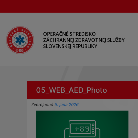
Preskočiť
na
hlavný
obsah
OPERAČNÉ STREDISKO
ZÁCHRANNEJ ZDRAVOTNEJ SLUŽBY
SLOVENSKEJ REPUBLIKY
05_WEB_AED_Photo
Zverejnené
5. júna 2026