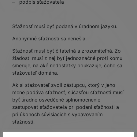
– podpis sťažovateľa
Sťažnosť musí byť podaná v úradnom jazyku.
Anonymné sťažnosti sa neriešia.
Sťažnosť musí byť čitateľná a zrozumiteľná. Zo
žiadosti musí z nej byť jednoznačné proti komu
smeruje, na aké nedostatky poukazuje, čoho sa
sťažovateľ domáha.
Ak si sťažovateľ zvolí zástupcu, ktorý v jeho
mene podáva sťažnosť, súčasťou sťažnosti musí
byť úradne osvedčené splnomocnenie
zastupovať sťažovateľa pri podaní sťažnosti a
pri úkonoch súvisiacich s vybavovaním
sťažnosti.
Operačné stredisko záchrannej zdravotnej