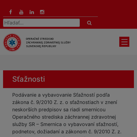
Preskočiť
na
hlavný
Hľadať:
obsah
OPERAČNÉ STREDISKO
ZÁCHRANNEJ ZDRAVOTNEJ SLUŽBY
SLOVENSKEJ REPUBLIKY
Sťažnosti
Podávanie a vybavovanie Sťažností podľa
zákona č. 9/2010 Z. z. o sťažnostiach v znení
neskorších predpisov sa riadi smernicou
Operačného strediska záchrannej zdravotnej
služby SR – Smernica o vybavovaní sťažností,
podnetov, dožiadaní a zákonom č. 9/2010 Z. z.