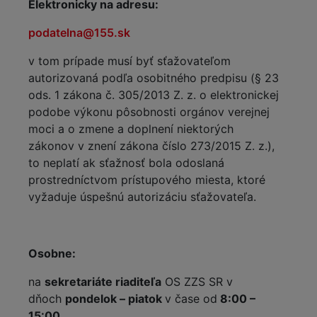
Elektronicky na adresu:
podatelna@155.sk
v tom prípade musí byť sťažovateľom
autorizovaná podľa osobitného predpisu (§ 23
ods. 1 zákona č. 305/2013 Z. z. o elektronickej
podobe výkonu pôsobnosti orgánov verejnej
moci a o zmene a doplnení niektorých
zákonov v znení zákona číslo 273/2015 Z. z.),
to neplatí ak sťažnosť bola odoslaná
prostredníctvom prístupového miesta, ktoré
vyžaduje úspešnú autorizáciu sťažovateľa.
Osobne:
na
sekretariáte riaditeľa
OS ZZS SR v
dňoch
pondelok – piatok
v čase od
8:00 –
15:00