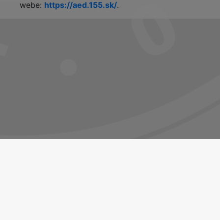
webe:
https://aed.155.sk/
.