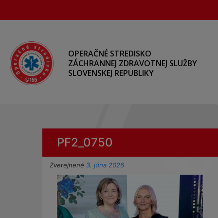
Preskočiť
na
hlavný
obsah
OPERAČNÉ STREDISKO
ZÁCHRANNEJ ZDRAVOTNEJ SLUŽBY
SLOVENSKEJ REPUBLIKY
PF2_0750
Zverejnené
3. júna 2026