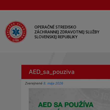
Preskočiť
na
hlavný
obsah
OPERAČNÉ STREDISKO
ZÁCHRANNEJ ZDRAVOTNEJ SLUŽBY
SLOVENSKEJ REPUBLIKY
AED_sa_pouziva
Zverejnené
8. mája 2026