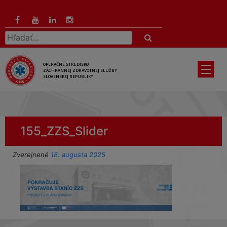
Preskočiť
na
hlavný
Hľadať:
obsah
OPERAČNÉ STREDISKO
ZÁCHRANNEJ ZDRAVOTNEJ SLUŽBY
SLOVENSKEJ REPUBLIKY
155_ZZS_Slider
Zverejnené
18. augusta 2025