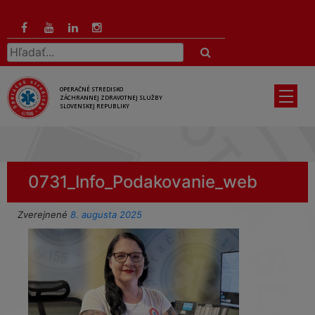
Preskočiť
na
hlavný
Hľadať:
obsah
OPERAČNÉ STREDISKO
ZÁCHRANNEJ ZDRAVOTNEJ SLUŽBY
SLOVENSKEJ REPUBLIKY
0731_Info_Podakovanie_web
Zverejnené
8. augusta 2025