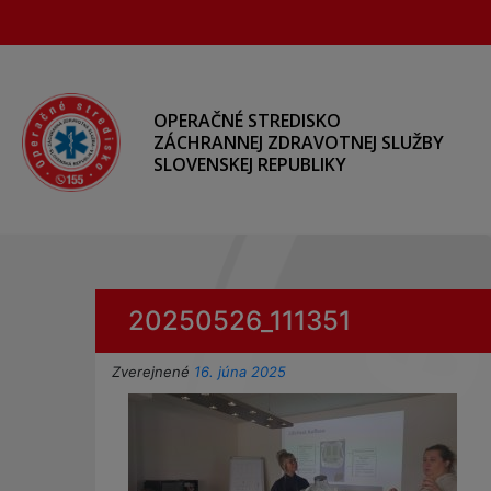
Preskočiť
na
hlavný
obsah
OPERAČNÉ STREDISKO
ZÁCHRANNEJ ZDRAVOTNEJ SLUŽBY
SLOVENSKEJ REPUBLIKY
20250526_111351
Zverejnené
16. júna 2025