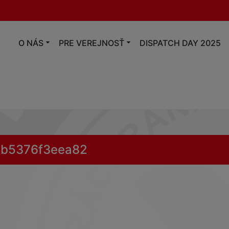
O NÁS
PRE VEREJNOSŤ
DISPATCH DAY 2025
-b5376f3eea82