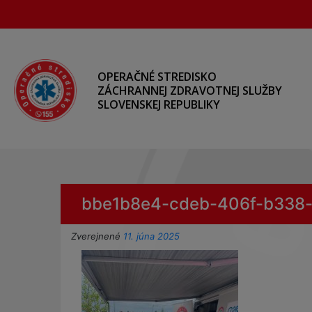
Preskočiť
na
hlavný
obsah
OPERAČNÉ STREDISKO
ZÁCHRANNEJ ZDRAVOTNEJ SLUŽBY
SLOVENSKEJ REPUBLIKY
bbe1b8e4-cdeb-406f-b338
Zverejnené
11. júna 2025