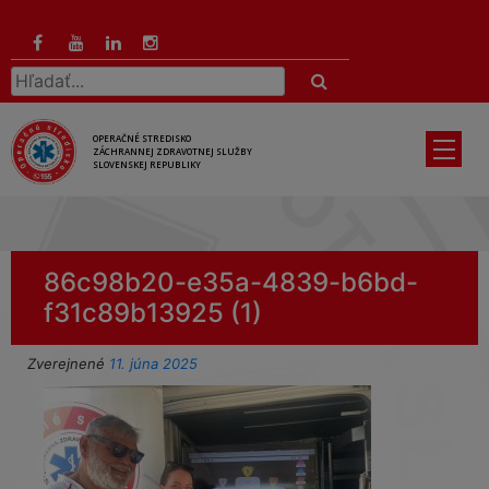
Preskočiť
na
hlavný
Hľadať:
obsah
OPERAČNÉ STREDISKO
ZÁCHRANNEJ ZDRAVOTNEJ SLUŽBY
SLOVENSKEJ REPUBLIKY
86c98b20-e35a-4839-b6bd-
f31c89b13925 (1)
Zverejnené
11. júna 2025