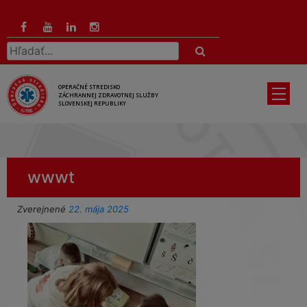
Preskočiť
na
hlavný
Hľadať:
obsah
OPERAČNÉ STREDISKO
ZÁCHRANNEJ ZDRAVOTNEJ SLUŽBY
SLOVENSKEJ REPUBLIKY
wwwt
Zverejnené
22. mája 2025