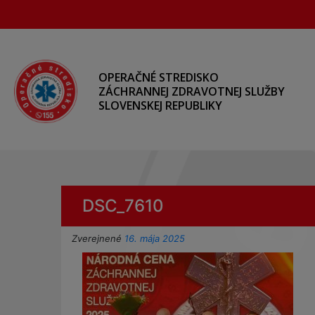
Preskočiť
na
hlavný
obsah
OPERAČNÉ STREDISKO
ZÁCHRANNEJ ZDRAVOTNEJ SLUŽBY
SLOVENSKEJ REPUBLIKY
DSC_7610
Zverejnené
16. mája 2025