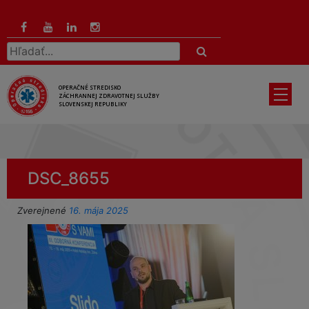
Preskočiť
na
hlavný
Hľadať:
obsah
OPERAČNÉ STREDISKO
ZÁCHRANNEJ ZDRAVOTNEJ SLUŽBY
SLOVENSKEJ REPUBLIKY
DSC_8655
Zverejnené
16. mája 2025