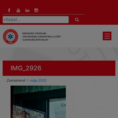
Preskočiť
na
hlavný
Hľadať:
obsah
OPERAČNÉ STREDISKO
ZÁCHRANNEJ ZDRAVOTNEJ SLUŽBY
SLOVENSKEJ REPUBLIKY
IMG_2926
Zverejnené
1. mája 2025