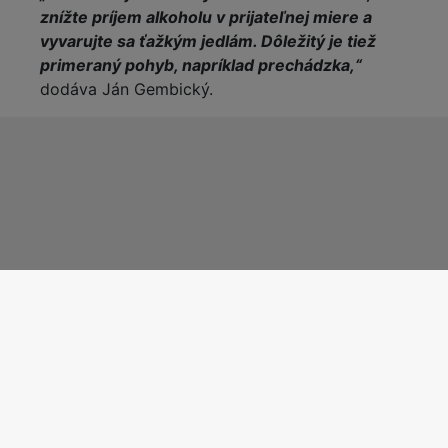
znížte príjem alkoholu v prijateľnej miere a
vyvarujte sa ťažkým jedlám. Dôležitý je tiež
primeraný pohyb, napríklad prechádzka,“
dodáva Ján Gembický.