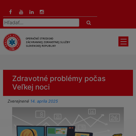
Preskočiť
na
hlavný
Hľadať:
obsah
OPERAČNÉ STREDISKO
ZÁCHRANNEJ ZDRAVOTNEJ SLUŽBY
SLOVENSKEJ REPUBLIKY
Zdravotné problémy počas
Veľkej noci
Zverejnené
14. apríla 2025