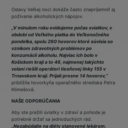
Oslavy Veľkej noci dokáže často znepríjemniť aj
požívanie alkoholických nápojov.
„V minulom roku evidujeme počas sviatkov, v
období od Veľkého piatka do Veľkonočného
pondelka, spolu 260 hovorov ktoré súvisia so
vznikom zdravotných problémov po
konzumácii alkoholu. Najviac ich bolo v
Košickom kraji a to 46, najmenej takýchto
volaní riešili operátori tiesňovej linky 155 v
Trnavskom kraji. Prijali presne 14 hovorov,“
priblížila hovorkyňa operačného strediska Petra
Klimešová.
NAŠE ODPORÚČANIA
Aby ste prežili sviatky v zdraví a pohode je
potrebné držať sa jednoduchých rád.
„Nezabúdajte na diéty stanovené lekárom,