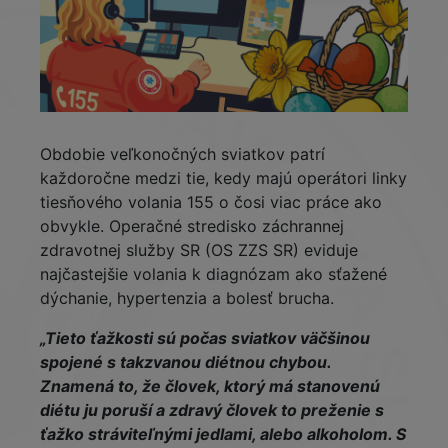
Obdobie veľkonočných sviatkov patrí
každoročne medzi tie, kedy majú operátori linky
tiesňového volania 155 o čosi viac práce ako
obvykle. Operačné stredisko záchrannej
zdravotnej služby SR (OS ZZS SR) eviduje
najčastejšie volania k diagnózam ako sťažené
dýchanie, hypertenzia a bolesť brucha.
„Tieto ťažkosti sú počas sviatkov väčšinou
spojené s takzvanou diétnou chybou.
Znamená to, že človek, ktorý má stanovenú
diétu ju poruší a zdravý človek to preženie s
ťažko stráviteľnými jedlami, alebo alkoholom. S