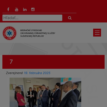
Preskočiť
na
hlavný
Hľadať:
obsah
OPERAČNÉ STREDISKO
ZÁCHRANNEJ ZDRAVOTNEJ SLUŽBY
SLOVENSKEJ REPUBLIKY
7
Zverejnené
19. februára 2025