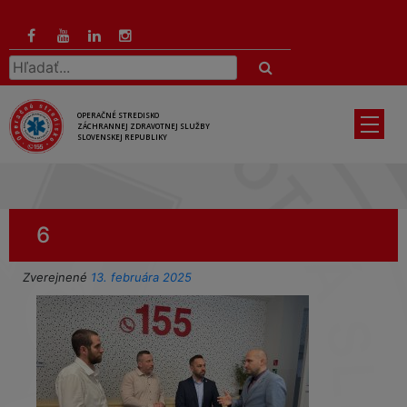
Preskočiť
na
hlavný
Hľadať:
obsah
OPERAČNÉ STREDISKO
ZÁCHRANNEJ ZDRAVOTNEJ SLUŽBY
SLOVENSKEJ REPUBLIKY
6
Zverejnené
13. februára 2025