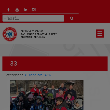
Preskočiť
na
hlavný
Hľadať:
obsah
OPERAČNÉ STREDISKO
ZÁCHRANNEJ ZDRAVOTNEJ SLUŽBY
SLOVENSKEJ REPUBLIKY
33
Zverejnené
11. februára 2025