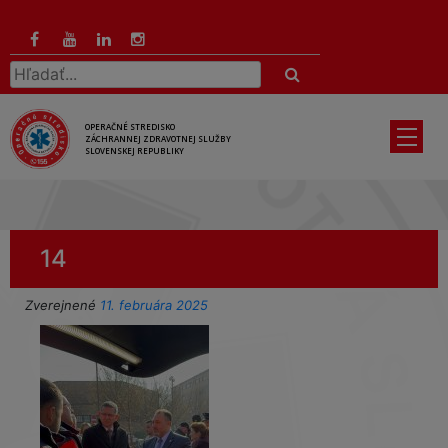
Preskočiť
na
hlavný
Hľadať:
obsah
OPERAČNÉ STREDISKO
ZÁCHRANNEJ ZDRAVOTNEJ SLUŽBY
SLOVENSKEJ REPUBLIKY
14
Zverejnené
11. februára 2025