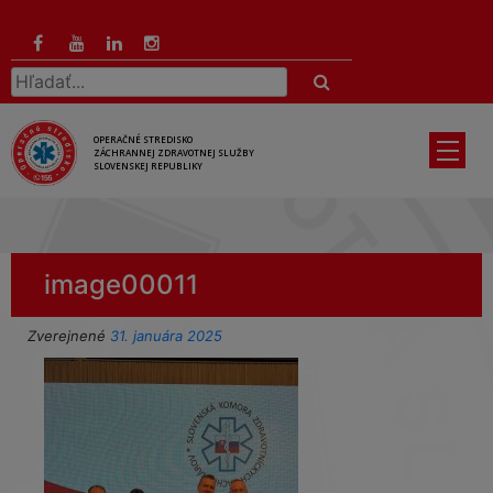
Preskočiť
na
hlavný
Hľadať:
obsah
OPERAČNÉ STREDISKO
ZÁCHRANNEJ ZDRAVOTNEJ SLUŽBY
SLOVENSKEJ REPUBLIKY
image00011
Zverejnené
31. januára 2025