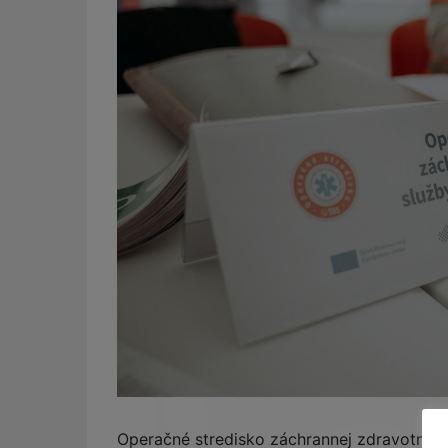
Operačné stredisko záchrannej zdravotnej s