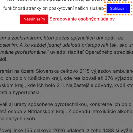
i riešili najmä úrazy, počas Vianoc to boli najčastejšie
funkčnosti stránky pri poskytovaní našich služieb
Súhlasím
horením. V porovnaní s rokom 2023 išlo o nárast prípado
nali v roku 2024 menej volaní na tiesňovej linke aj potre
Spracovanie osobných údajov
Nesúhlasím
m a záchranárom, ktorí počas uplynulých dní opäť raz
poslaním. A ku každej jednej udalosti pristupovali tak, ako 
málne profesionálne,“
uviedol riaditeľ Operačného stredisk
ldi.
hranári na území Slovenska celkovo 2115 výjazdov ambulanc
c ich bolo v Košickom kraji, kde realizovali až 376 výjazdo
kom kraji, kde ich bolo 211. Najčastejšie dôvody, kvôli k
osti a hypertenzia.
vali aj úrazy spôsobené pyrotechnikou, konkrétne ich bolo 
etá osoba v Nitrianskom kraji. Z dôvodu intoxikácie alkoh
 maloletých osôb.
sňovej linke 155 celkovo 2026 udalostí, z toho 1488 si vyži