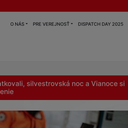
O NÁS
PRE VEREJNOSŤ
DISPATCH DAY 2025
tkovali, silvestrovská noc a Vianoce si
denie