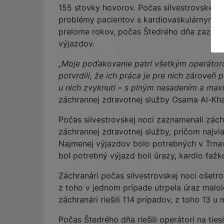
155 stovky hovorov. Počas silvestrovskej noc
problémy pacientov s kardiovaskulárnym oc
prelome rokov, počas Štedrého dňa zazname
výjazdov.
„Moje poďakovanie patrí všetkým operátoro
potvrdili, že ich práca je pre nich zároveň 
u nich zvyknutí – s plným nasadením a maxi
záchrannej zdravotnej služby Osama Al-Kha
Počas silvestrovskej noci zaznamenali zác
záchrannej zdravotnej služby, pričom najvia
Najmenej výjazdov bolo potrebných v Trnavs
bol potrebný výjazd boli úrazy, kardio ťažk
Záchranári počas silvestrovskej noci ošetro
z toho v jednom prípade utrpela úraz malol
záchranári riešili 114 prípadov, z toho 13 u
Počas Štedrého dňa riešili operátori na tie