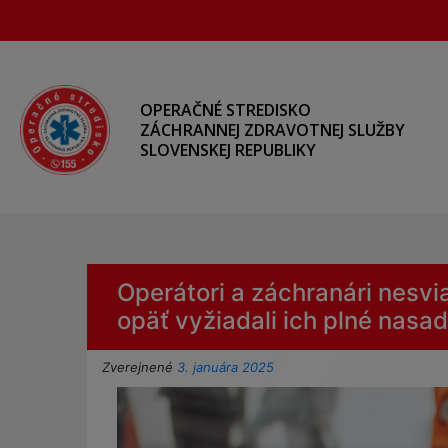
Preskočiť
na
hlavný
obsah
OPERAČNÉ STREDISKO
ZÁCHRANNEJ ZDRAVOTNEJ SLUŽBY
SLOVENSKEJ REPUBLIKY
Operátori a záchranári nesvia
opäť vyžiadali ich plné nasa
Zverejnené
3. januára 2025