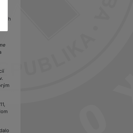
v na
bných
sme
a
ií
v.
torým
11,
olom
adalo