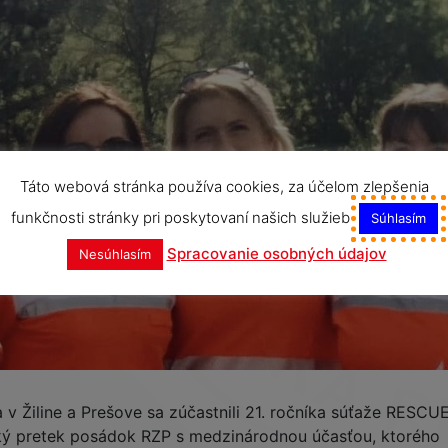
Táto webová stránka používa cookies, za účelom zlepšenia
funkčnosti stránky pri poskytovaní našich služieb
Súhlasím
Spracovanie osobných údajov
Nesúhlasím
 v Žiline a Prešove sa zúčastnili 21. ročníka súťaže RESCU
cký pretek posádok RZP s medzinárodnou účasťou, ktorého