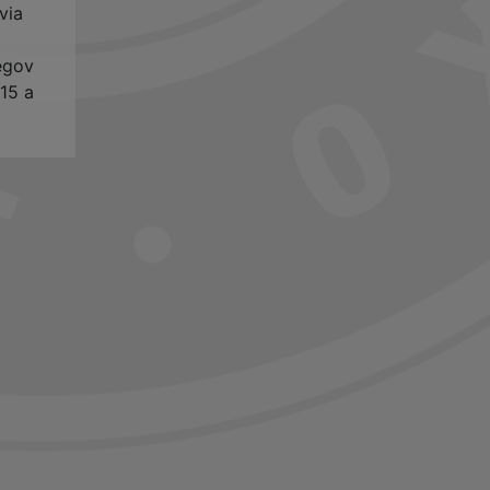
via
egov
015 a