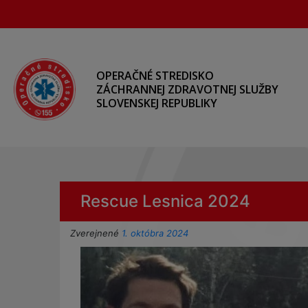
Preskočiť
na
hlavný
obsah
OPERAČNÉ STREDISKO
ZÁCHRANNEJ ZDRAVOTNEJ SLUŽBY
SLOVENSKEJ REPUBLIKY
Rescue Lesnica 2024
Zverejnené
1. októbra 2024