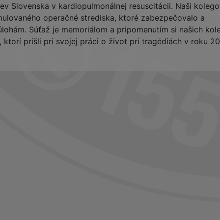
iev Slovenska v kardiopulmonálnej resuscitácii. Naši kolego
simulovaného operačné strediska, ktoré zabezpečovalo a
úlohám. Súťaž je memoriálom a pripomenutím si našich kol
ktorí prišli pri svojej práci o život pri tragédiách v roku 2