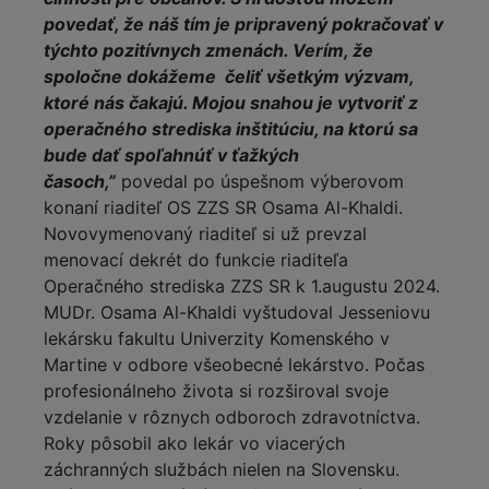
povedať, že náš tím je pripravený pokračovať v
týchto pozitívnych zmenách. Verím, že
spoločne dokážeme čeliť všetkým výzvam,
ktoré nás čakajú. Mojou snahou je vytvoriť z
operačného strediska inštitúciu, na ktorú sa
bude dať spoľahnúť v ťažkých
časoch,”
povedal po úspešnom výberovom
konaní riaditeľ OS ZZS SR Osama Al-Khaldi.
Novovymenovaný riaditeľ si už prevzal
menovací dekrét do funkcie riaditeľa
Operačného strediska ZZS SR k 1.augustu 2024.
MUDr. Osama Al-Khaldi vyštudoval Jesseniovu
lekársku fakultu Univerzity Komenského v
Martine v odbore všeobecné lekárstvo. Počas
profesionálneho života si rozširoval svoje
vzdelanie v rôznych odboroch zdravotníctva.
Roky pôsobil ako lekár vo viacerých
záchranných službách nielen na Slovensku.