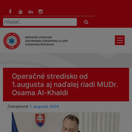
Preskočiť
na
hlavný
Hľadať:
obsah
OPERAČNÉ STREDISKO
ZÁCHRANNEJ ZDRAVOTNEJ SLUŽBY
SLOVENSKEJ REPUBLIKY
Operačné stredisko od
1.augusta aj naďalej riadi MUDr.
Osama Al-Khaldi
Zverejnené
1. augusta 2024