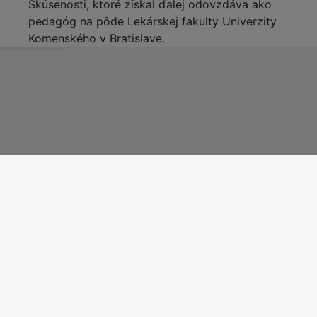
Skúsenosti, ktoré získal ďalej odovzdáva ako
pedagóg na pôde Lekárskej fakulty Univerzity
Komenského v Bratislave.
VYHLÁSENIE O PRÍSTUPNOSTI