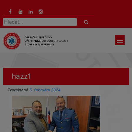
Preskočiť
na
hlavný
Hľadať:
obsah
OPERAČNÉ STREDISKO
ZÁCHRANNEJ ZDRAVOTNEJ SLUŽBY
SLOVENSKEJ REPUBLIKY
hazz1
Zverejnené
5. februára 2024