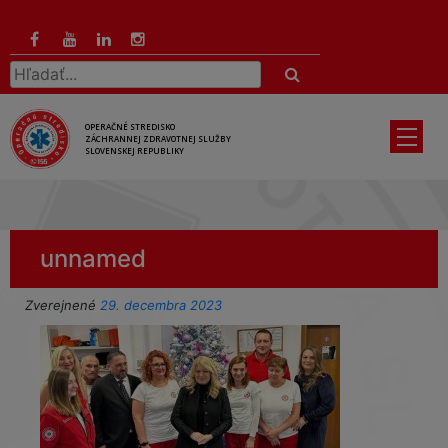
Preskočiť
na
hlavný
Hľadať:
obsah
OPERAČNÉ STREDISKO
ZÁCHRANNEJ ZDRAVOTNEJ SLUŽBY
SLOVENSKEJ REPUBLIKY
unnamed
Zverejnené
29. decembra 2023