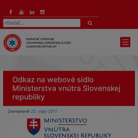
Preskočiť
na
hlavný
Hľadať:
obsah
OPERAČNÉ STREDISKO
ZÁCHRANNEJ ZDRAVOTNEJ SLUŽBY
SLOVENSKEJ REPUBLIKY
Odkaz na webové sídlo
Ministerstva vnútra Slovenskej
republiky
Zverejnené
22. mája 2017