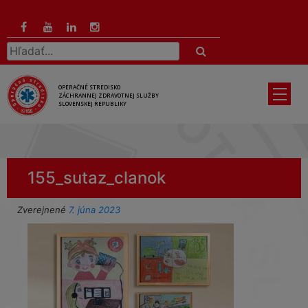
Preskočiť
na
hlavný
Hľadať:
obsah
OPERAČNÉ STREDISKO
ZÁCHRANNEJ ZDRAVOTNEJ SLUŽBY
SLOVENSKEJ REPUBLIKY
155_sutaz_clanok
Zverejnené
7. júna 2023