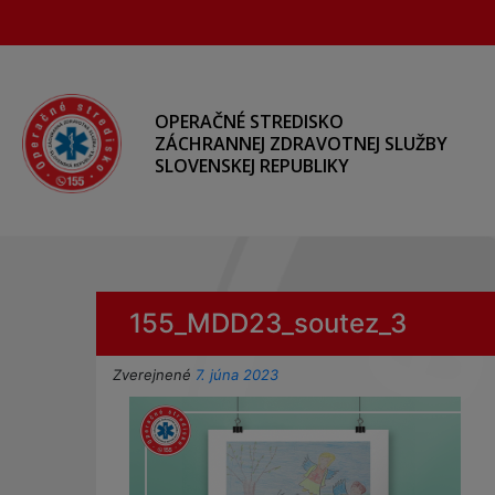
Preskočiť
na
hlavný
obsah
OPERAČNÉ STREDISKO
ZÁCHRANNEJ ZDRAVOTNEJ SLUŽBY
SLOVENSKEJ REPUBLIKY
155_MDD23_soutez_3
Zverejnené
7. júna 2023