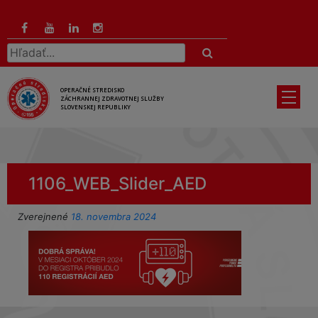
Preskočiť
na
hlavný
Hľadať:
obsah
OPERAČNÉ STREDISKO
ZÁCHRANNEJ ZDRAVOTNEJ SLUŽBY
SLOVENSKEJ REPUBLIKY
1106_WEB_Slider_AED
Zverejnené
18. novembra 2024