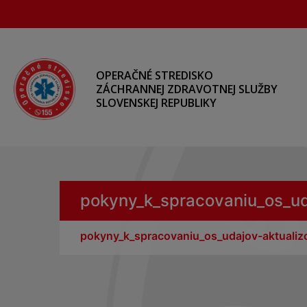
Preskočiť
na
hlavný
obsah
OPERAČNÉ STREDISKO
ZÁCHRANNEJ ZDRAVOTNEJ SLUŽBY
SLOVENSKEJ REPUBLIKY
pokyny_k_spracovaniu_os_ud
pokyny_k_spracovaniu_os_udajov-aktuali